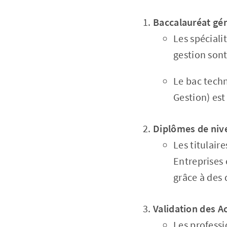
Baccalauréat gé
Les spécial
gestion son
Le bac tech
Gestion) es
Diplômes de niv
Les titulair
Entreprises
grâce à des 
Validation des A
Les professi