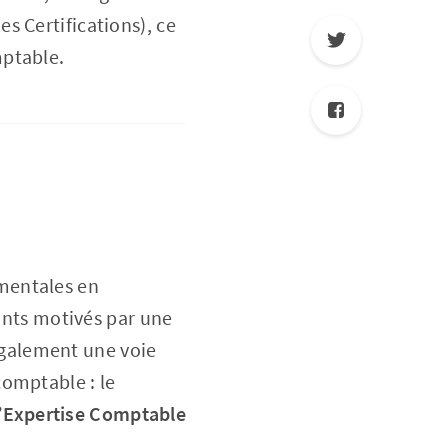
s Certifications), ce
mptable.
mentales en
iants motivés par une
 également une voie
comptable : le
’Expertise Comptable