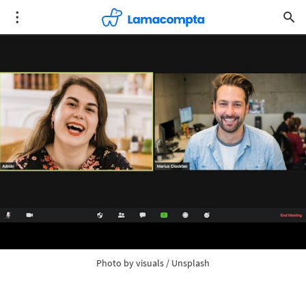
Photo by 
visuals
 / 
Unsplash