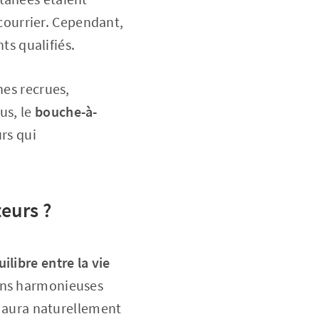
r courrier. Cependant,
ts qualifiés.
nes recrues,
us, le
bouche-à-
urs qui
teurs ?
uilibre entre la vie
ions harmonieuses
ui aura naturellement