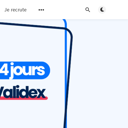
Basculer en m
Je recrute