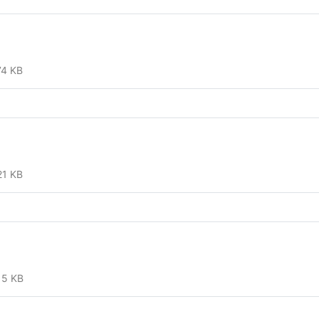
74 KB
21 KB
15 KB