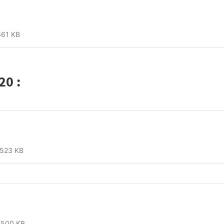
661 KB
20 :
523 KB
500 KB