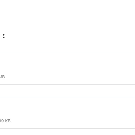
 :
MB
89 KB