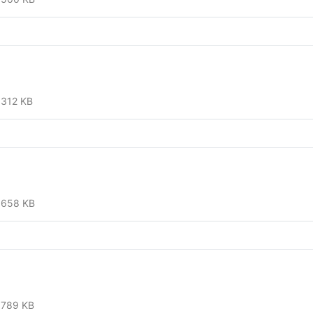
312 KB
658 KB
789 KB