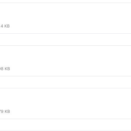
14 KB
98 KB
79 KB