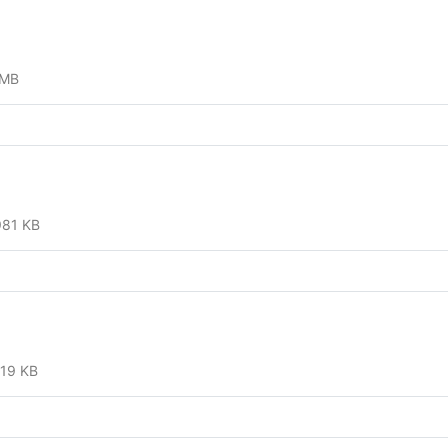
 MB
981 KB
19 KB