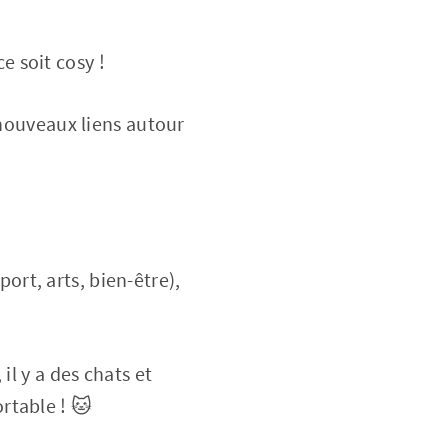
 soit cosy !
 nouveaux liens autour
port, arts, bien-être),
il y a des chats et
rtable ! 🐱