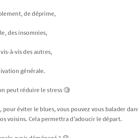
olement, de déprime,
le, des insomnies,
is-à-vis des autres,
ivation générale.
 peut réduire le stress 🧐
, pour éviter le blues, vous pouvez vous balader dans
 vos voisins. Cela permettra d’adoucir le départ.
après avoir déménagé ? 😉