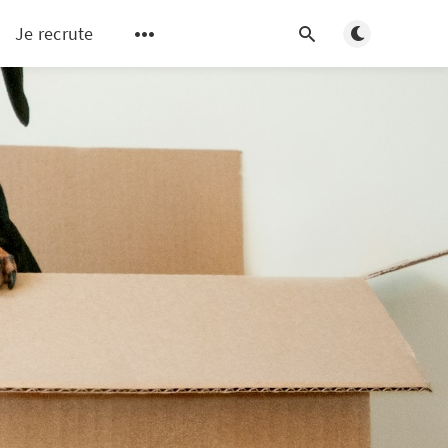
Basculer en m
Je recrute