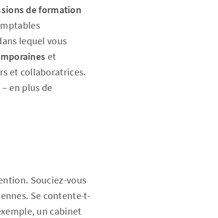
ssions de formation
 comptables
 dans lequel vous
temporaines
et
s et collaboratrices.
 – en plus de
tention. Souciez-vous
ennes. Se contente-t-
 exemple, un cabinet