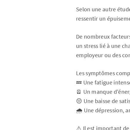
Selon une autre étude
ressentir un épuiseme
De nombreux facteurs 
un stress lié à une c
employeur ou des conf
Les symptômes comp
💤 Une fatigue intens
🪫 Un manque d’énerg
😔 Une baisse de satis
🌧️ Une dépression, a
⚠️ Il est important de