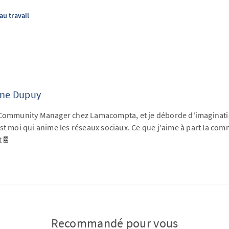
u travail
ine Dupuy
 Community Manager chez Lamacompta, et je déborde d'imaginatio
st moi qui anime les réseaux sociaux. Ce que j'aime à part la co
t🍫
Recommandé pour vous