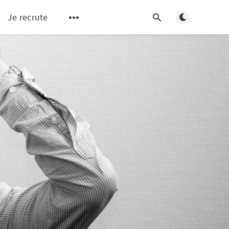
Basculer en m
Je recrute