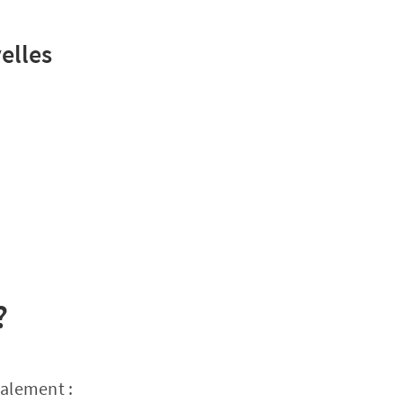
elles
?
ralement :