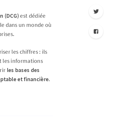
on (DCG)
est dédiée
elle dans un monde où
rises.
r les chiffres : ils
t les informations
rir
les bases des
ptable et financière
.