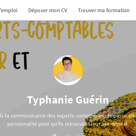
d'emploi
Déposer mon CV
Trouver ma formation
Typhanie Guérin
uis la communicante des experts-comptables. Je passe en é
personnalité pour qu'ils retrouvent leur sex-appeal.