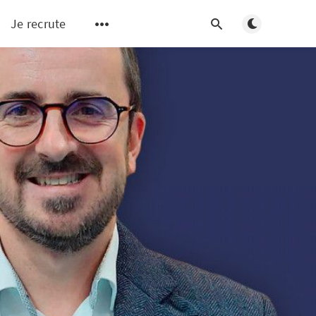
Basculer en m
Je recrute