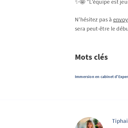
✨🤩 ”L’équipe est jeu
N’hésitez pas à
envoy
sera peut-être le déb
Mots clés
Immersion en cabinet d'Expe
Tipha